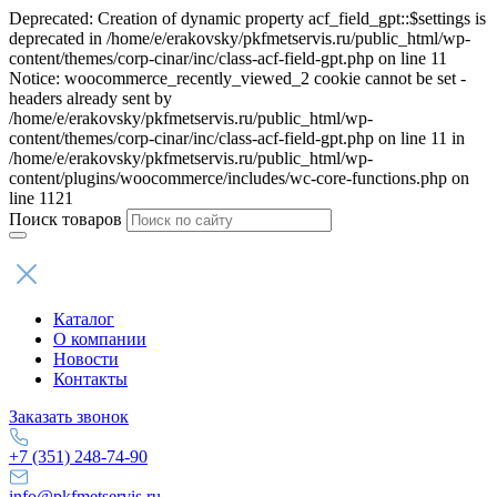
Deprecated: Creation of dynamic property acf_field_gpt::$settings is
deprecated in /home/e/erakovsky/pkfmetservis.ru/public_html/wp-
content/themes/corp-cinar/inc/class-acf-field-gpt.php on line 11
Notice: woocommerce_recently_viewed_2 cookie cannot be set -
headers already sent by
/home/e/erakovsky/pkfmetservis.ru/public_html/wp-
content/themes/corp-cinar/inc/class-acf-field-gpt.php on line 11 in
/home/e/erakovsky/pkfmetservis.ru/public_html/wp-
content/plugins/woocommerce/includes/wc-core-functions.php on
line 1121
Поиск товаров
Каталог
О компании
Новости
Контакты
Заказать звонок
+7 (351) 248-74-90
info@pkfmetservis.ru