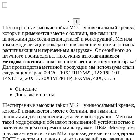
1
Шестигранные высокие гайки М12 – универсальный крепеж,
который применяется вместе с болтами, винтами или
шпильками для соединения деталей и конструкций. Метизы
такой модификации обладают повышенной устойчивостью к
растягивающим и переменным нагрузкам.
От серийного до
штучного производства. Продукция
изготавливается
методом точения
- повышенное качество и отсутствие брака!
Для производства метизной продукции мы используем стали
следующих марок: 09Г2С, 10Х17Н13М2Т, 12Х18Н10Т,
14Х17Н2, 20Х13, 20Х1М1Ф1ТР, 30ХМА, 40Х, Ст35
Описание
Доставка и оплата
Шестигранные высокие гайки М12 – универсальный крепеж,
который применяется вместе с болтами, винтами или
шпильками для соединения деталей и конструкций. Метизы
такой модификации обладают повышенной устойчивостью к
растягивающим и переменным нагрузкам. ПКФ «Метсервис»
предлагает купить гайки М12, произведенные по стандартам
ГОСТ с учетом индивидуальных пожеланий заказчиков, по