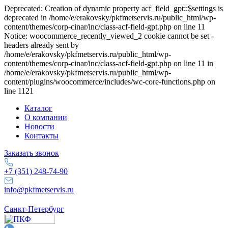
Deprecated: Creation of dynamic property acf_field_gpt::$settings is
deprecated in /home/e/erakovsky/pkfmetservis.ru/public_html/wp-
content/themes/corp-cinar/inc/class-acf-field-gpt.php on line 11
Notice: woocommerce_recently_viewed_2 cookie cannot be set -
headers already sent by
/home/e/erakovsky/pkfmetservis.ru/public_html/wp-
content/themes/corp-cinar/inc/class-acf-field-gpt.php on line 11 in
/home/e/erakovsky/pkfmetservis.ru/public_html/wp-
content/plugins/woocommerce/includes/wc-core-functions.php on
line 1121
Каталог
О компании
Новости
Контакты
Заказать звонок
+7 (351) 248-74-90
info@pkfmetservis.ru
Санкт-Петербург