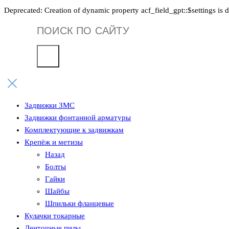
Deprecated: Creation of dynamic property acf_field_gpt::$settings is 
Поиск
товаров
Задвижки ЗМС
Задвижки фонтанной арматуры
Комплектующие к задвижкам
Крепёж и метизы
Назад
Болты
Гайки
Шайбы
Шпильки фланцевые
Кулачки токарные
Ленточные пилы