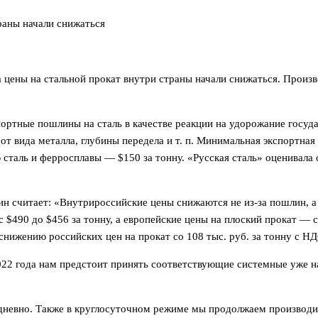
раны начали снижаться
а цены на стальной прокат внутри страны начали снижаться. Произ
спортные пошлины на сталь в качестве реакции на удорожание госу
от вида металла, глубины передела и т. п. Минимальная экспортная
таль и ферросплавы — $150 за тонну. «Русская сталь» оценивала 
 считает: «Внутрироссийские цены снижаются не из-за пошлин, а 
с $490 до $456 за тонну, а европейские цены на плоский прокат —
снижению российских цен на прокат со 108 тыс. руб. за тонну с НДС
2022 года нам предстоит принять соответствующие системные уже н
дневно. Также в круглосуточном режиме мы продолжаем производ