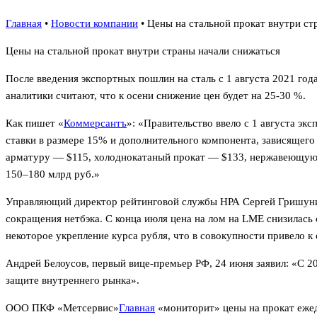
Главная
•
Новости компании
•
Цены на стальной прокат внутри ст
Цены на стальной прокат внутри страны начали снижаться
После введения экспортных пошлин на сталь с 1 августа 2021 год
аналитики считают, что к осени снижение цен будет на 25-30 %.
Как пишет «
Коммерсантъ
»: «Правительство ввело с 1 августа эк
ставки в размере 15% и дополнительного компонента, зависящего 
арматуру — $115, холоднокатаный прокат — $133, нержавеющую с
150–180 млрд руб.»
Управляющий директор рейтинговой службы НРА Сергей Гришунин
сокращения нетбэка. С конца июля цена на лом на LME снизилась 
некоторое укрепление курса рубля, что в совокупности привело к 
Андрей Белоусов, первый вице-премьер РФ, 24 июня заявил: «С 
защите внутреннего рынка».
ООО ПКФ «Метсервис»
Главная
«мониторит» цены на прокат еже