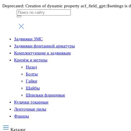
Deprecated: Creation of dynamic property acf_field_gpt::$settings is 
Поиск
товаров
Задвижки ЗМС
Задвижки фонтанной арматуры
Комплектующие к задвижкам
Крепёж и метизы
Назад
Болты
Гайки
Шайбы
Шпильки фланцевые
Кулачки токарные
Ленточные пилы
Фланцы
Каталог