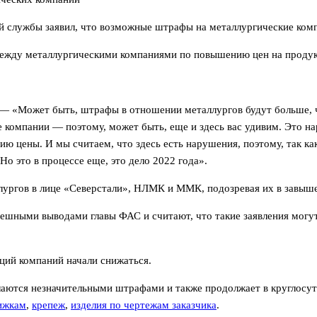
 службы заявил, что возможные штрафы на металлургические комп
 между металлургическими компаниями по повышению цен на проду
 — «Может быть, штрафы в отношении металлургов будут больше, ч
е компании — поэтому, может быть, еще и здесь вас удивим. Это 
ю цены. И мы считаем, что здесь есть нарушения, поэтому, так к
о это в процессе еще, это дело 2022 года».
ургов в лице «Северстали», НЛМК и ММК, подозревая их в завыше
шными выводами главы ФАС и считают, что такие заявления могут 
ций компаний начали снижаться.
елаются незначительными штрафами и также продолжает в круглос
ижкам
,
крепеж
,
изделия по чертежам заказчика
.