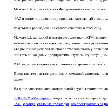
Максим Шаскольский, глава Федеральной антимонопольной
ФАС в конце прошлого года признала картельный сговор
Результаты расследования станут известны в этом году.
Максим Шаскольский в интервью телеканалу RTVI заявил,
забывайте. Там также идет расследование, там крупнейши
что рыночные условия не способствовали такому повышени
нас есть по каждому предприятию, изучаем эту ситуацию. Н
ФАС ведет расследование в отношении крупнейших металл
Представители металлургических компаний удивлены поспе
целом.
На фоне заявления антимонопольной службы стоимость ак
ООО ПКФ «Метсервис»
надеется, что на металлурги отд
ЗМС
,
фланцы
,
стальные прокладки
,
комплектующие к задв