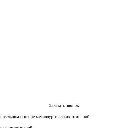
Заказать звонок
артельном сговоре металлургических компаний
ических компаний